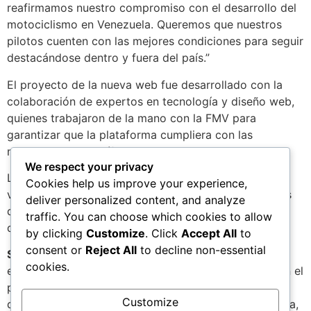
reafirmamos nuestro compromiso con el desarrollo del
motociclismo en Venezuela. Queremos que nuestros
pilotos cuenten con las mejores condiciones para seguir
destacándose dentro y fuera del país.”
El proyecto de la nueva web fue desarrollado con la
colaboración de expertos en tecnología y diseño web,
quienes trabajaron de la mano con la FMV para
garantizar que la plataforma cumpliera con las
necesidades específicas del sector.
We respect your privacy
La Federación invita a todos los pilotos y fanáticos a
Cookies help us improve your experience,
visitar la página y explorar las nuevas funcionalidades
deliver personalized content, and analyze
que prometen transformar la experiencia de ser parte
traffic. You can choose which cookies to allow
de la comunidad motociclista en Venezuela.
by clicking
Customize
. Click
Accept All
to
consent or
Reject All
to decline non-essential
Sobre la FMV:
La Federación Motociclista Venezolana
cookies.
es el organismo rector del motociclismo deportivo en el
país, encargado de promover, regular y apoyar el
Customize
desarrollo de esta disciplina. Con una larga trayectoria,